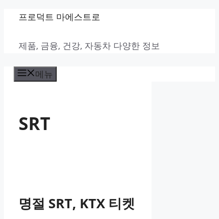
컨
프로덕트 마에스트로
텐
제품, 금융, 건강, 자동차 다양한 정보
츠
로
메뉴
건
너
뛰
SRT
기
명절 SRT, KTX 티켓