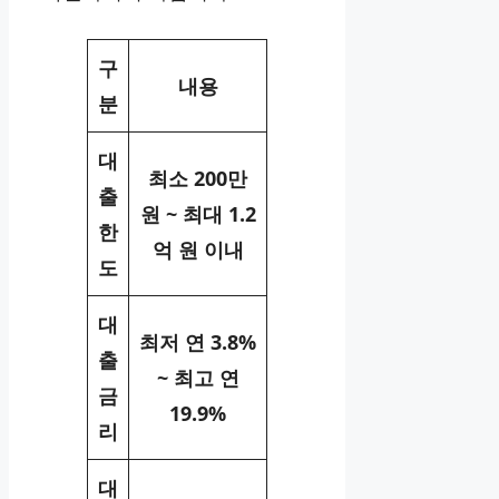
구
내용
분
대
최소 200만
출
원 ~ 최대 1.2
한
억 원 이내
도
대
최저 연 3.8%
출
~ 최고 연
금
19.9%
리
대