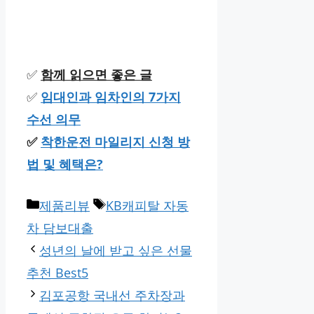
✅
함께 읽으면 좋은 글
✅
임대인과 임차인의 7가지
수선 의무
✅
착한운전 마일리지 신청 방
법 및 혜택은?
카
태
제품리뷰
KB캐피탈 자동
테
그
차 담보대출
고
성년의 날에 받고 싶은 선물
리
추천 Best5
김포공항 국내선 주차장과