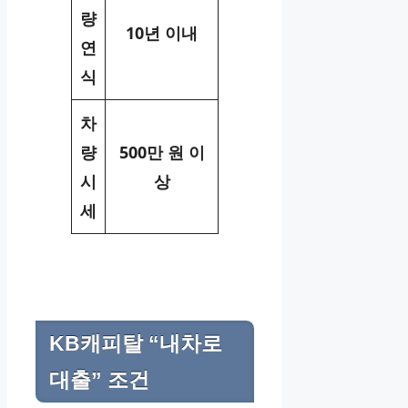
량
10년 이내
연
식
차
량
500만 원 이
시
상
세
KB캐피탈 “내차로
대출” 조건