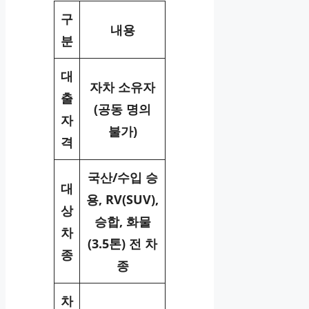
구
내용
분
대
자차 소유자
출
(공동 명의
자
불가)
격
국산/수입 승
대
용, RV(SUV),
상
승합, 화물
차
(3.5톤) 전 차
종
종
차