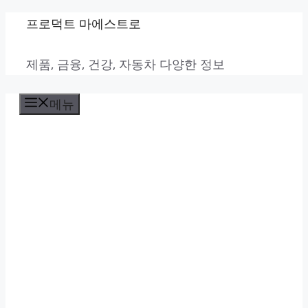
컨
프로덕트 마에스트로
텐
제품, 금융, 건강, 자동차 다양한 정보
츠
로
메뉴
건
너
뛰
기