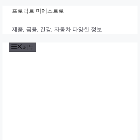
컨
프로덕트 마에스트로
텐
제품, 금융, 건강, 자동차 다양한 정보
츠
로
메뉴
건
너
뛰
기