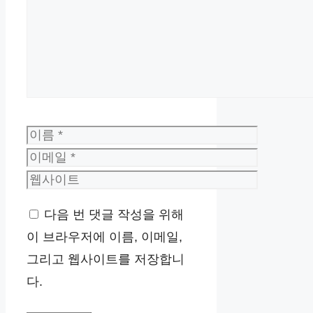
글
이
름
이
메
웹
일
사
다음 번 댓글 작성을 위해
이
이 브라우저에 이름, 이메일,
트
그리고 웹사이트를 저장합니
다.