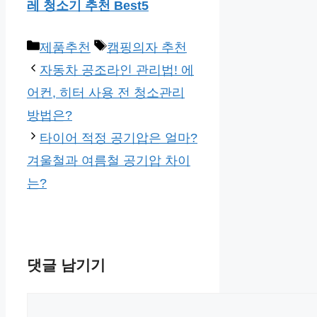
레 청소기 추천 Best5
카
태
제품추천
캠핑의자 추천
테
그
자동차 공조라인 관리법! 에
고
어컨, 히터 사용 전 청소관리
리
방법은?
타이어 적정 공기압은 얼마?
겨울철과 여름철 공기압 차이
는?
댓글 남기기
댓