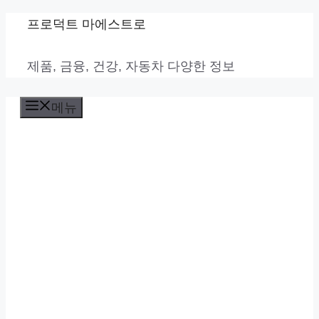
컨
프로덕트 마에스트로
텐
제품, 금융, 건강, 자동차 다양한 정보
츠
로
메뉴
건
너
뛰
기