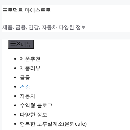
컨
프로덕트 마에스트로
텐
제품, 금융, 건강, 자동차 다양한 정보
츠
로
메뉴
건
너
제품추천
뛰
제품리뷰
기
금융
건강
자동차
수익형 블로그
다양한 정보
행복한 노후설계소(은퇴cafe)