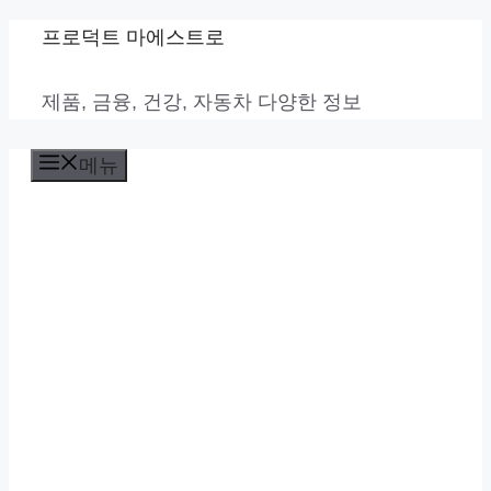
컨
프로덕트 마에스트로
텐
제품, 금융, 건강, 자동차 다양한 정보
츠
로
메뉴
건
너
뛰
기