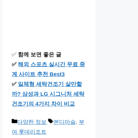
✅
함께 보면 좋은 글
✅
해외 스포츠 실시간 무료 중
계 사이트 추천 Best3
✅
일체형 세탁건조기 살만할
까? 삼성과 LG 시그니처 세탁
건조기의 4가지 차이 비교
카
태
다양한 정보
본디마슬
,
부
테
그
여 롯데리조트