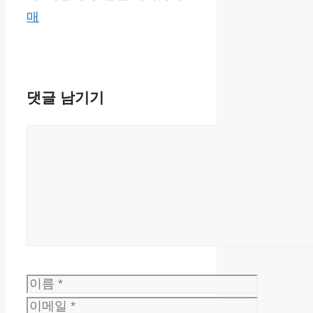
매
댓글 남기기
댓
글
이
름
이