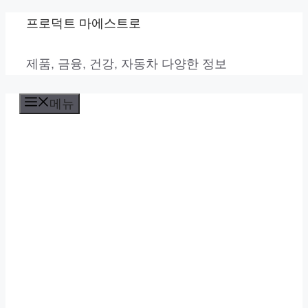
컨
프로덕트 마에스트로
텐
제품, 금융, 건강, 자동차 다양한 정보
츠
로
메뉴
건
너
뛰
기