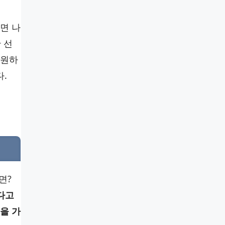
면 나
 선
 원하
.
면?
다고
을 가