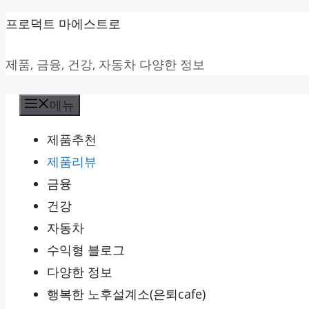
컨
프로덕트 마에스트로
텐
제품, 금융, 건강, 자동차 다양한 정보
츠
로
메뉴
건
너
제품추천
뛰
제품리뷰
기
금융
건강
자동차
수익형 블로그
다양한 정보
행복한 노후설계소(은퇴cafe)