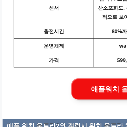
센서
산소포화도,
적으로 보
충전시간
80%까
운영체제
wa
가격
59
애플워치 
애플 워치 울트라2와 갤럭시 워치 울트라