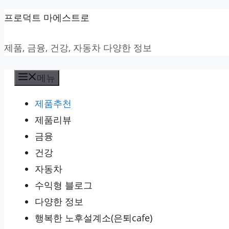
컨
프로덕트 마에스트로
텐
제품, 금융, 건강, 자동차 다양한 정보
츠
로
메뉴
건
너
제품추천
뛰
제품리뷰
기
금융
건강
자동차
수익형 블로그
다양한 정보
행복한 노후설계소(은퇴cafe)