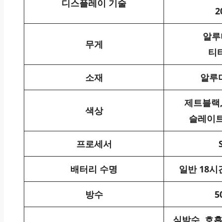
디스플레이 기술
2
알루미
무게
티타
소재
알루
제트블랙,
색상
슬레이트
프로세서
배터리 수명
일반 18시
방수
5
심박수, 호흡