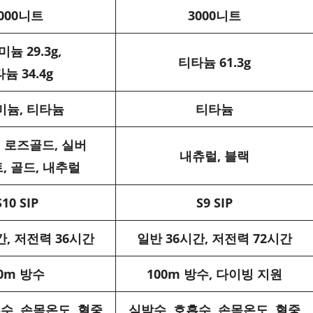
000니트
3000니트
늄 29.3g,
티타늄 61.3g
늄 34.4g
미늄, 티타늄
티타늄
 로즈골드, 실버
내츄럴, 블랙
, 골드, 내추럴
S10 SIP
S9 SIP
간, 저전력 36시간
일반 36시간, 저전력 72시간
0m 방수
100m 방수, 다이빙 지원
수, 손목온도, 혈중
심박수, 호흡수, 손목온도, 혈중