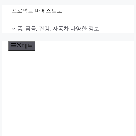
컨
프로덕트 마에스트로
텐
제품, 금융, 건강, 자동차 다양한 정보
츠
로
메뉴
건
너
뛰
기