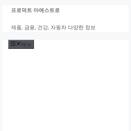
컨
프로덕트 마에스트로
텐
제품, 금융, 건강, 자동차 다양한 정보
츠
로
메뉴
건
너
뛰
기