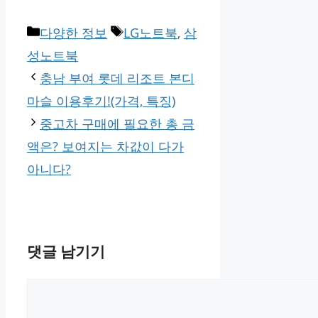
카
태
다양한 정보
LG노트북
,
삼
테
그
성노트북
고
충남 부여 롯데 리조트 본디
리
마슬 이용후기!(가격, 특징)
중고차 구매에 필요한 총 금
액은? 보여지는 차값이 다가
아니다?
댓글 남기기
댓
글