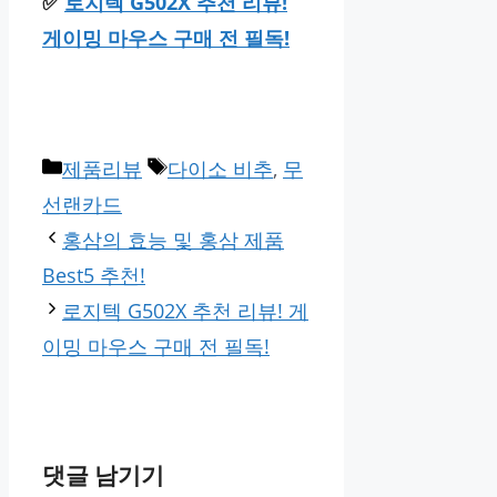
✅
로지텍 G502X 추천 리뷰!
게이밍 마우스 구매 전 필독!
카
태
제품리뷰
다이소 비추
,
무
테
그
선랜카드
고
홍삼의 효능 및 홍삼 제품
리
Best5 추천!
로지텍 G502X 추천 리뷰! 게
이밍 마우스 구매 전 필독!
댓글 남기기