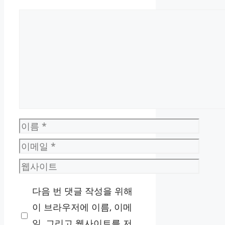
댓
글
이
름
이
메
웹
일
사
다음 번 댓글 작성을 위해
이
이 브라우저에 이름, 이메
트
일, 그리고 웹사이트를 저