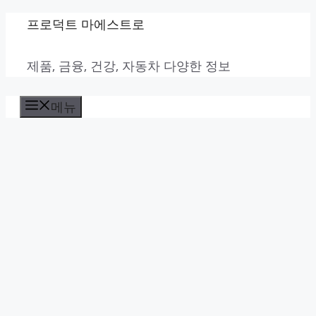
컨
프로덕트 마에스트로
텐
제품, 금융, 건강, 자동차 다양한 정보
츠
로
메뉴
건
너
뛰
기