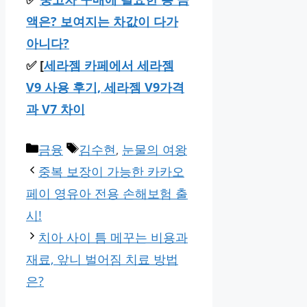
액은? 보여지는 차값이 다가
아니다?
✅ [
세라젬 카페에서 세라젬
V9 사용 후기, 세라젬 V9가격
과 V7 차이
카
태
금융
김수현
,
눈물의 여왕
테
그
중복 보장이 가능한 카카오
고
페이 영유아 전용 손해보험 출
리
시!
치아 사이 틈 메꾸는 비용과
재료, 앞니 벌어짐 치료 방법
은?