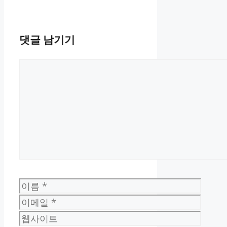
댓글 남기기
댓
글
이
름
이
메
웹