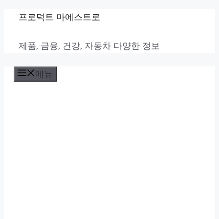
컨
프로덕트 마에스트로
텐
제품, 금융, 건강, 자동차 다양한 정보
츠
로
메뉴
건
너
뛰
기