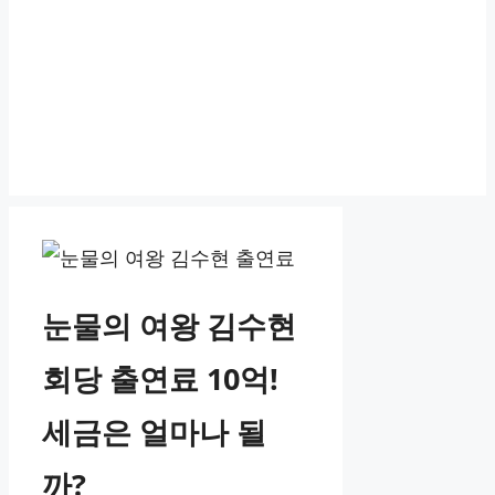
눈물의 여왕 김수현
회당 출연료 10억!
세금은 얼마나 될
까?