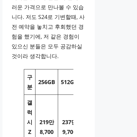
러운 가격으로 만나볼 수 있습
니다. 저도 S24로 기변할때, 사
전 예약을 놓치고 후회했던 경
험을 했기에, 저 같은 경험이
있으신 분들은 모두 공감하실
것이라 생각합니다.
구
256GB
512GB
분
갤
럭
시
219만
237만
Z
8,700
9,700