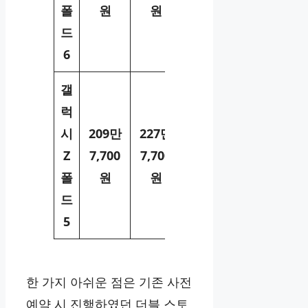
폴
원
원
드
6
갤
럭
시
209만
227만
Z
7,700
7,700
폴
원
원
드
5
한 가지 아쉬운 점은 기존 사전
예약 시 진행하였던 더블 스토