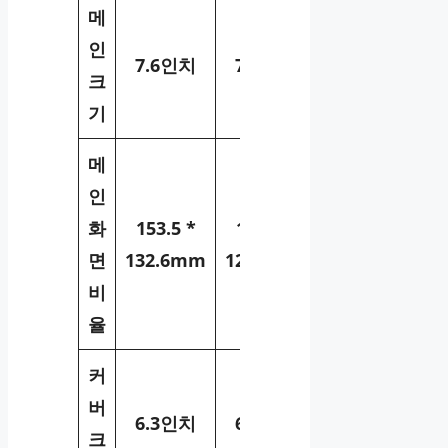
메
인
7.6인치
7.6인치
크
기
메
인
화
153.5 *
154.9 *
면
132.6mm
129.9mm
비
율
커
버
6.3인치
6.2인치
크