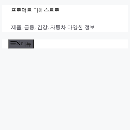
컨
프로덕트 마에스트로
텐
제품, 금융, 건강, 자동차 다양한 정보
츠
로
메뉴
건
너
뛰
기