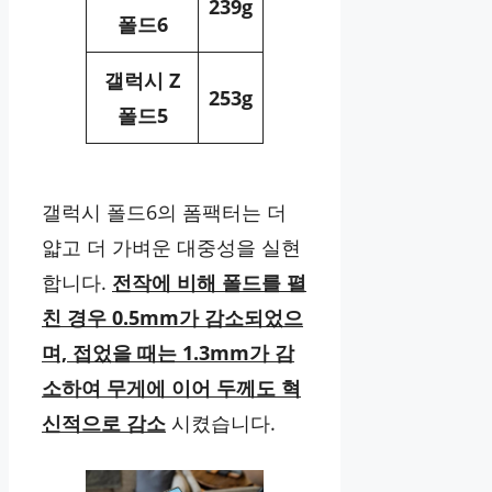
239g
폴드6
갤럭시 Z
253g
폴드5
갤럭시 폴드6의 폼팩터는 더
얇고 더 가벼운 대중성을 실현
합니다.
전작에 비해 폴드를 펼
친 경우 0.5mm가 감소되었으
며, 접었을 때는 1.3mm가 감
소하여 무게에 이어 두께도 혁
신적으로 감소
시켰습니다.