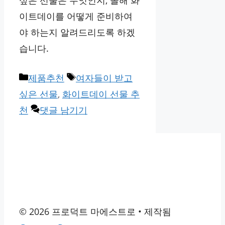
싶은 선물은 무엇인지, 올해 화
이트데이를 어떻게 준비하여
야 하는지 알려드리도록 하겠
습니다.
카
태
제품추천
여자들이 받고
테
그
싶은 선물
,
화이트데이 선물 추
고
천
댓글 남기기
리
© 2026 프로덕트 마에스트로
• 제작됨