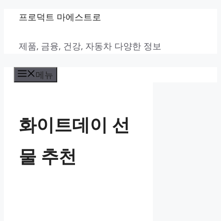
컨
프로덕트 마에스트로
텐
제품, 금융, 건강, 자동차 다양한 정보
츠
로
메뉴
건
너
뛰
화이트데이 선
기
물 추천