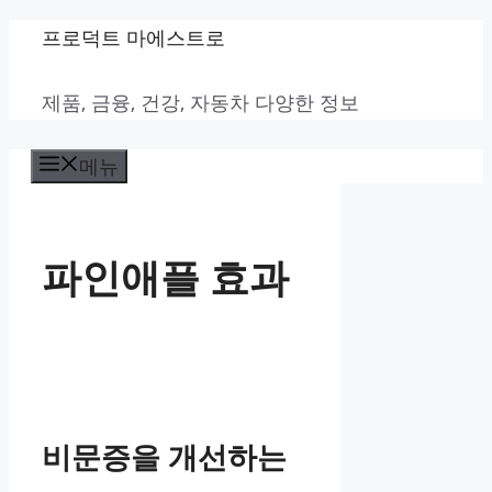
컨
프로덕트 마에스트로
텐
제품, 금융, 건강, 자동차 다양한 정보
츠
로
메뉴
건
너
뛰
파인애플 효과
기
비문증을 개선하는