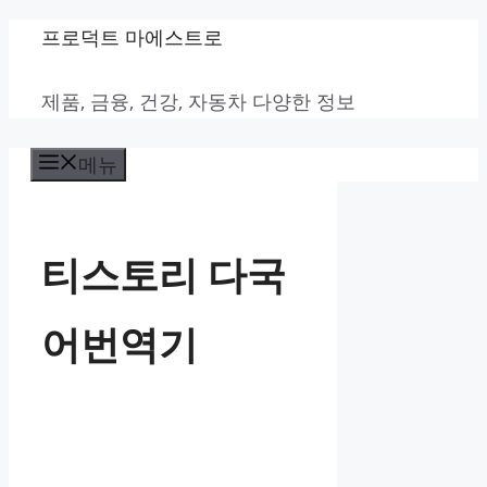
컨
프로덕트 마에스트로
텐
제품, 금융, 건강, 자동차 다양한 정보
츠
로
메뉴
건
너
뛰
티스토리 다국
기
어번역기