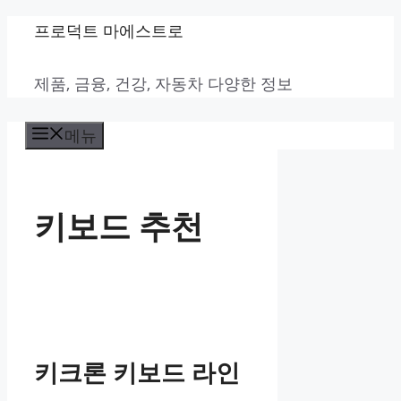
컨
프로덕트 마에스트로
텐
제품, 금융, 건강, 자동차 다양한 정보
츠
로
메뉴
건
너
뛰
키보드 추천
기
키크론 키보드 라인