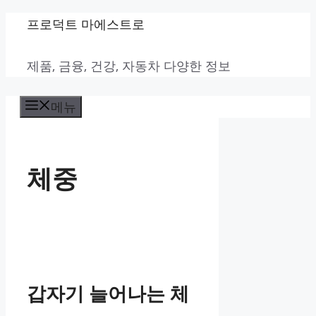
컨
프로덕트 마에스트로
텐
제품, 금융, 건강, 자동차 다양한 정보
츠
로
메뉴
건
너
뛰
체중
기
갑자기 늘어나는 체