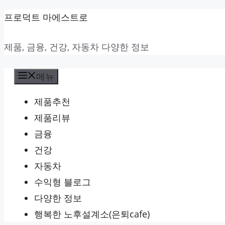
컨
프로덕트 마에스트로
텐
제품, 금융, 건강, 자동차 다양한 정보
츠
로
메뉴
건
너
제품추천
뛰
제품리뷰
기
금융
건강
자동차
수익형 블로그
다양한 정보
행복한 노후설계소(은퇴cafe)