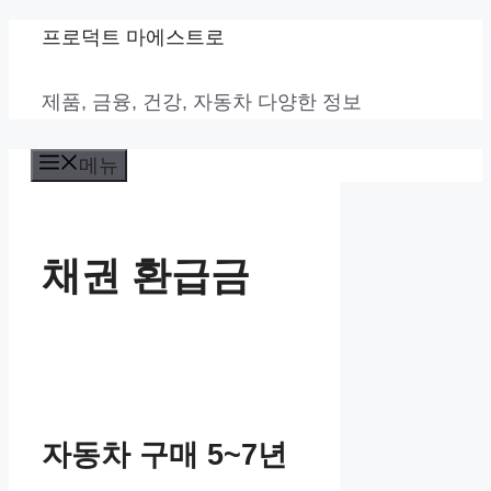
컨
프로덕트 마에스트로
텐
제품, 금융, 건강, 자동차 다양한 정보
츠
로
메뉴
건
너
뛰
채권 환급금
기
자동차 구매 5~7년