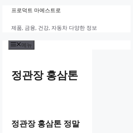
컨
프로덕트 마에스트로
텐
제품, 금융, 건강, 자동차 다양한 정보
츠
로
메뉴
건
너
뛰
정관장 홍삼톤
기
정관장 홍삼톤 정말