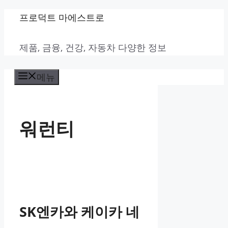
컨
프로덕트 마에스트로
텐
제품, 금융, 건강, 자동차 다양한 정보
츠
로
메뉴
건
너
뛰
워런티
기
SK엔카와 케이카 네