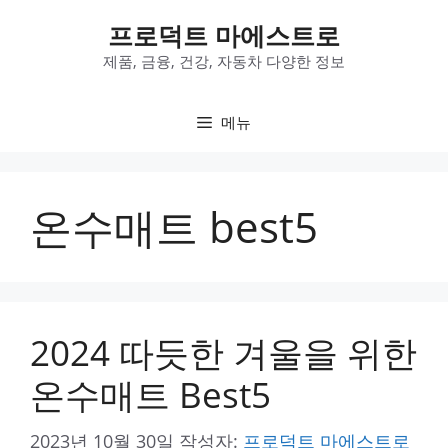
컨
프로덕트 마에스트로
텐
제품, 금융, 건강, 자동차 다양한 정보
츠
로
메뉴
건
너
뛰
온수매트 best5
기
2024 따듯한 겨울을 위한
온수매트 Best5
2023년 10월 30일
작성자:
프로덕트 마에스트로