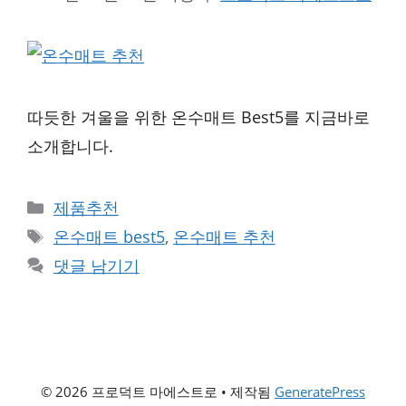
따듯한 겨울을 위한 온수매트 Best5를 지금바로
소개합니다.
카
제품추천
테
태
온수매트 best5
,
온수매트 추천
고
그
댓글 남기기
리
© 2026 프로덕트 마에스트로
• 제작됨
GeneratePress