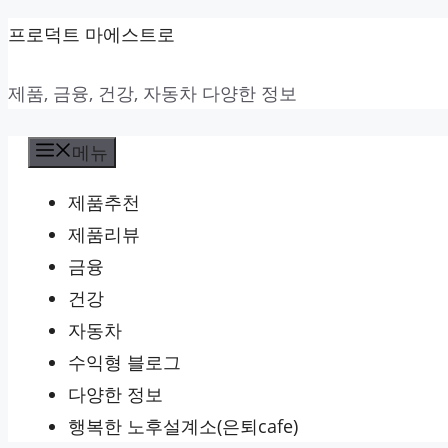
컨
프로덕트 마에스트로
텐
제품, 금융, 건강, 자동차 다양한 정보
츠
로
메뉴
건
너
제품추천
뛰
제품리뷰
기
금융
건강
자동차
수익형 블로그
다양한 정보
행복한 노후설계소(은퇴cafe)