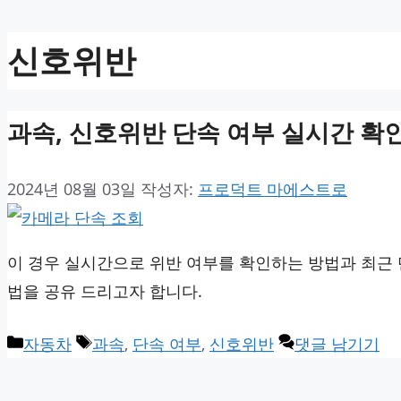
신호위반
과속, 신호위반 단속 여부 실시간 확인
2024년 08월 03일
작성자:
프로덕트 마에스트로
이 경우 실시간으로 위반 여부를 확인하는 방법과 최근 단
법을 공유 드리고자 합니다.
카
태
자동차
과속
,
단속 여부
,
신호위반
댓글 남기기
테
그
고