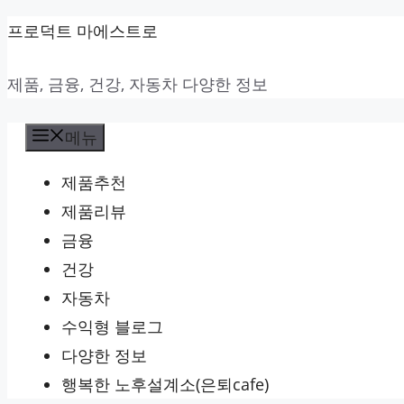
컨
프로덕트 마에스트로
텐
제품, 금융, 건강, 자동차 다양한 정보
츠
로
메뉴
건
너
제품추천
뛰
제품리뷰
기
금융
건강
자동차
수익형 블로그
다양한 정보
행복한 노후설계소(은퇴cafe)