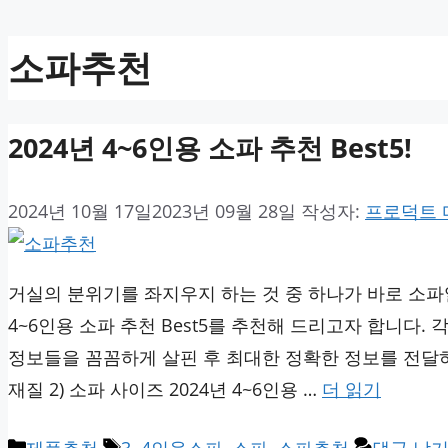
소파추천
2024년 4~6인용 소파 추천 Best5!
2024년 10월 17일
2023년 09월 28일
작성자:
프로덕트
거실의 분위기를 좌지우지 하는 것 중 하나가 바로 소파
4~6인용 소파 추천 Best5를 추천해 드리고자 합니다.
정보들을 꼼꼼하게 살핀 후 최대한 정확한 정보를 전달하기
재질 2) 소파 사이즈 2024년 4~6인용 …
더 읽기
카
태
제품추천
3~4인용소파
,
소파
,
소파추천
댓글 남