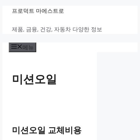
컨
프로덕트 마에스트로
텐
제품, 금융, 건강, 자동차 다양한 정보
츠
로
메뉴
건
너
뛰
미션오일
기
미션오일 교체비용