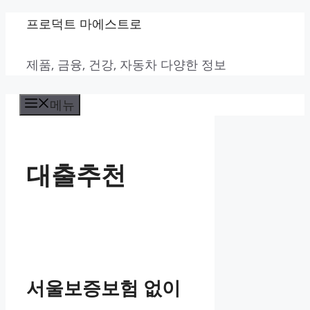
컨
프로덕트 마에스트로
텐
제품, 금융, 건강, 자동차 다양한 정보
츠
로
메뉴
건
너
뛰
대출추천
기
서울보증보험 없이