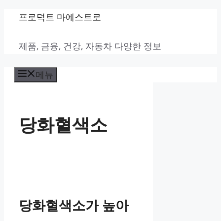
컨
프로덕트 마에스트로
텐
제품, 금융, 건강, 자동차 다양한 정보
츠
로
메뉴
건
너
뛰
당화혈색소
기
당화혈색소가 높아