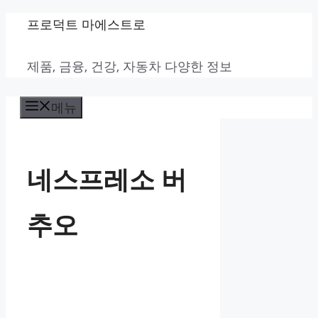
컨
프로덕트 마에스트로
텐
제품, 금융, 건강, 자동차 다양한 정보
츠
로
메뉴
건
너
뛰
네스프레소 버
기
추오