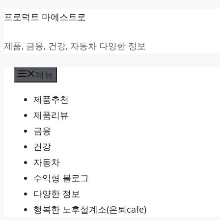
컨
프로덕트 마에스트로
텐
제품, 금융, 건강, 자동차 다양한 정보
츠
로
메뉴
건
너
제품추천
뛰
제품리뷰
기
금융
건강
자동차
수익형 블로그
다양한 정보
행복한 노후설계소(은퇴cafe)