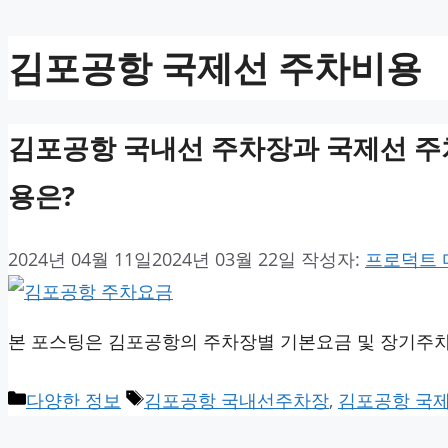
김포공항 국제선 주차비용
김포공항 국내선 주차장과 국제선 주차
용은?
2024년 04월 11일
2024년 03월 22일
작성자:
프로덕트
본 포스팅은 김포공항의 주차장별 기본요금 및 장기주차
카
태
다양한 정보
김포공항 국내선주차장
,
김포공항 국
테
그