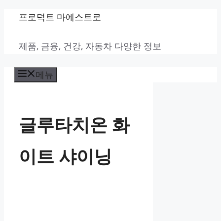
컨
프로덕트 마에스트로
텐
제품, 금융, 건강, 자동차 다양한 정보
츠
로
메뉴
건
너
뛰
글루타치온 화
기
이트 샤이닝