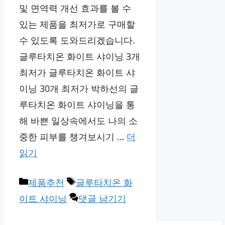
및 면역력 개선 효과를 볼 수
있는 제품을 최저가로 구매할
수 있도록 도와드리겠습니다.
글루타치온 화이트 샤이닝 3개
최저가 글루타치온 화이트 샤
이닝 30개 최저가 박하선의 글
루타치온 화이트 샤이닝을 통
해 바쁜 일상속에서도 나의 소
중한 피부를 챙겨보시기 …
더
읽기
카
태
제품추천
글루타치온 화
테
그
이트 샤이닝
댓글 남기기
고