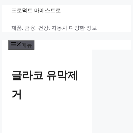
컨
프로덕트 마에스트로
텐
제품, 금융, 건강, 자동차 다양한 정보
츠
로
메뉴
건
너
뛰
글라코 유막제
기
거