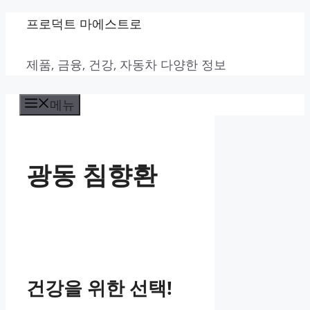
컨
프로덕트 마에스트로
텐
제품, 금융, 건강, 자동차 다양한 정보
츠
로
메뉴
건
너
뛰
광동 침향환
기
건강을 위한 선택!