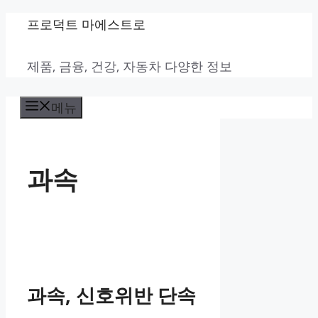
컨
프로덕트 마에스트로
텐
제품, 금융, 건강, 자동차 다양한 정보
츠
로
메뉴
건
너
뛰
과속
기
과속, 신호위반 단속