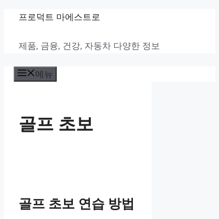
컨
프로덕트 마에스트로
텐
제품, 금융, 건강, 자동차 다양한 정보
츠
로
메뉴
건
너
뛰
골프 초보
기
골프 초보 연습 방법