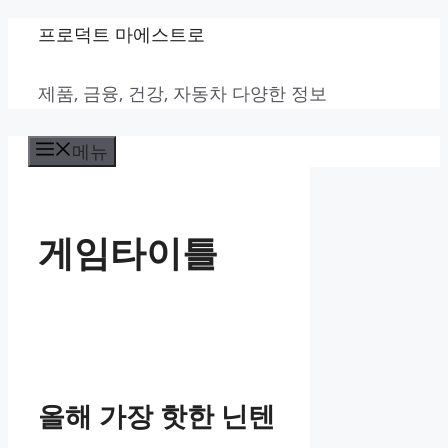
컨
프로덕트 마에스트로
텐
제품, 금융, 건강, 자동차 다양한 정보
츠
로
메뉴
건
너
뛰
게임타이틀
기
올해 가장 핫한 닌텐