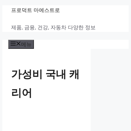
컨
프로덕트 마에스트로
텐
제품, 금융, 건강, 자동차 다양한 정보
츠
로
메뉴
건
너
뛰
가성비 국내 캐
기
리어