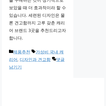
를 구매하는 것이 장기적으로
보았을 때 더 효과적이라 할 수
있습니다. 세련된 디자인은 물
론 견고함까지 고루 갖춘 캐리
어 브랜드 3곳을 추천드리고자
합니다.
카
태
제품추천
가성비 국내 캐
테
그
리어
,
디자인과 견고함
댓글
고
남기기
리