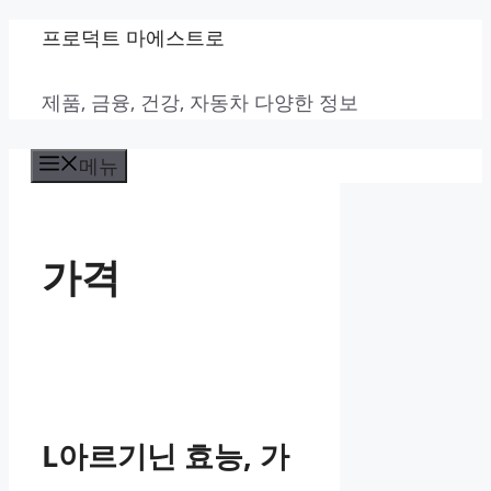
컨
프로덕트 마에스트로
텐
제품, 금융, 건강, 자동차 다양한 정보
츠
로
메뉴
건
너
뛰
가격
기
L아르기닌 효능, 가