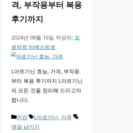
격, 부작용부터 복용
후기까지
2024년 08월 16일
작성자:
프
로덕트 마에스트로
L아르기닌 효능, 가격, 부작용
부터 복용 후기까지 L아르기닌
의 모든 것을 정리해 드리고자
합니다.
카
태
건강
L아르기닌
,
가격
테
그
댓글 남기기